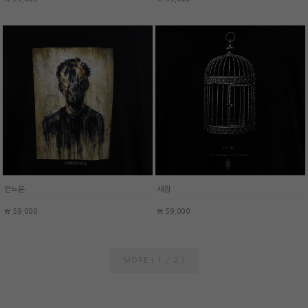
언노운
새장
￦ 59,000
￦ 59,000
MORE (
/
)
1
2