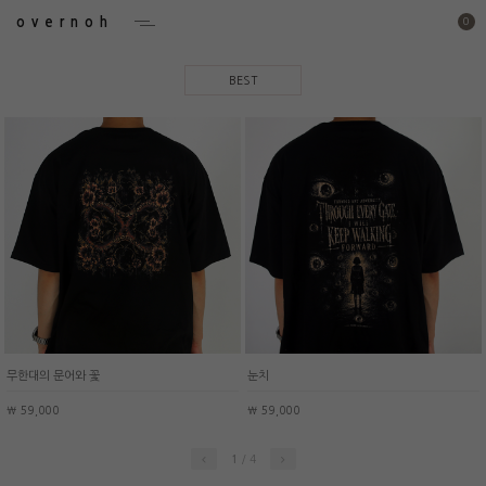
overnoh
0
BEST
무한대의 문어와 꽃
눈치
￦ 59,000
￦ 59,000
/
4
1