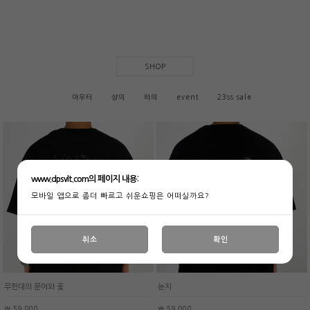
SHOP
아우터
상의
하의
event
23ss sale
www.dpsvlt.com의 페이지 내용:
모바일 앱으로 좀더 빠르고 쉬운쇼핑은 어떠실까요?
취소
확인
무한대의 문어와 꽃
눈치
￦ 59,000
￦ 59,000