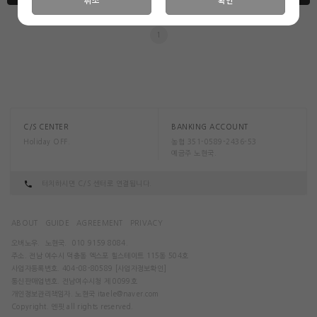
취소
확인
1
C/S CENTER
BANKING ACCOUNT
Holiday OFF.
농협 351-0589-2436-53
예금주 노현국.
터치하시면 C/S 센터로 연결됩니다.
ABOUT
GUIDE
AGREEMENT
PRIVACY
오버노우.
노현국.
010 9159 8084.
주소. 전남 여수시 덕충동 엑스포 힐스테이트 115동 504호
사업자등록번호. 404-08-80589
[사업자정보확인]
통신판매업번호. 전남여수시청 제 0099호
개인정보관리책임자. 노현국
itaele@naver.com
Copyright. 엔핏 all rights reserved.