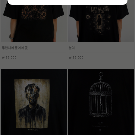
무한대의 문어와 꽃
눈치
￦ 59,000
￦ 59,000