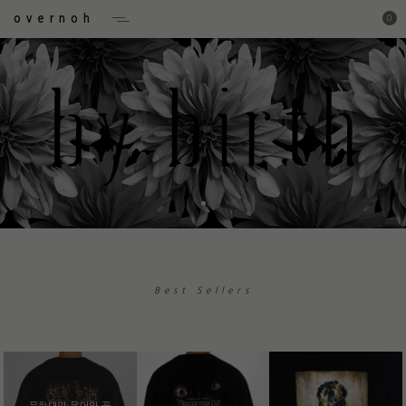
overnoh
0
Best Sellers